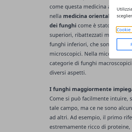
come questa medicina alternativ
Utilizzi
nella
medicina orientale ayurv
sceglie
dei funghi
come è stato ribattezz
Cookie 
superiori, ribattezzati macromic
funghi inferiori, che sono stati 
microscopici. Nella micoterapia, 
categorie di funghi macroscopici
diversi aspetti.
I funghi maggiormente impiega
Come si può facilmente intuire, s
tale campo, ma ce ne sono alcun
ad altri. Ad esempio, il primo ri
estremamente ricco di proteine, 