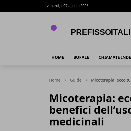
venerdì, il 07 agosto 2026
PrefissoItalia
HOME
BUFALE
CHIAMATE INDE
Home
Guide
Micoterapia: ecco tut
Micoterapia: ecc
benefici dell’us
medicinali