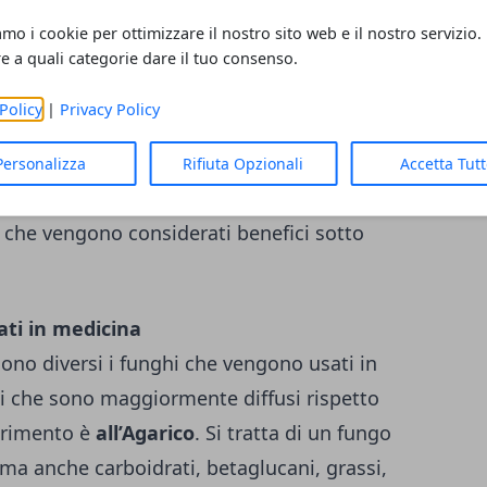
a viene impiegata spesso e volentieri anche
amo i cookie per ottimizzare il nostro sito web e il nostro servizio.
edica
.
All’interno di miceti, ovvero il
regno
re a quali categorie dare il tuo consenso.
ato dalla scienza, troviamo i funghi
Policy
|
Privacy Policy
eti oppure funghi macroscopici, ma anche i
definiti micromiceti, ma anche funghi
Personalizza
Rifiuta Opzionali
Accetta Tut
quindi, è previsto l’impiego di alcune
 che vengono considerati benefici sotto
ti in medicina
ono diversi i funghi che vengono usati in
i che sono maggiormente diffusi rispetto
ferimento è
all’Agarico
. Si tratta di un fungo
ma anche carboidrati, betaglucani, grassi,