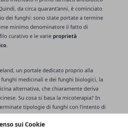
Quindi, da circa quarant’anni, è cominciato
io dei funghi: sono state portate a termine
ome minimo denominatore il fatto di
filo curativo e le varie
proprietà
ico
.
eeland
, un portale dedicato proprio alla
 funghi medicinali e dei funghi biologici, la
cina alternativa, che chiaramente deriva
 cinese.
Su cosa si basa la micoterapia? In
rminate tipologie di funghi con l’intento di
gere anche attività di prevenzione nei
enso sui Cookie
 diverse patologie. Non bisogna dimenticare