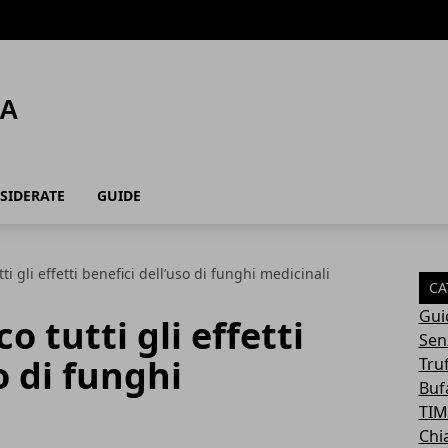
SIDERATE
GUIDE
ti gli effetti benefici dell’uso di funghi medicinali
CA
Gui
o tutti gli effetti
Sen
o di funghi
Tru
Buf
TIM
Chi