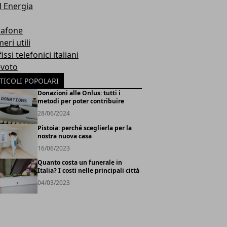
l Energia
afone
eri utili
issi telefonici italiani
evoto
TICOLI POPOLARI
Donazioni alle Onlus: tutti i
metodi per poter contribuire
28/06/2024
Pistoia: perché sceglierla per la
nostra nuova casa
16/06/2023
Quanto costa un funerale in
Italia? I costi nelle principali città
04/03/2023