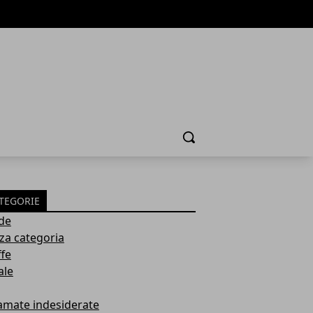
Cerca
TEGORIE
de
za categoria
ffe
ale
amate indesiderate