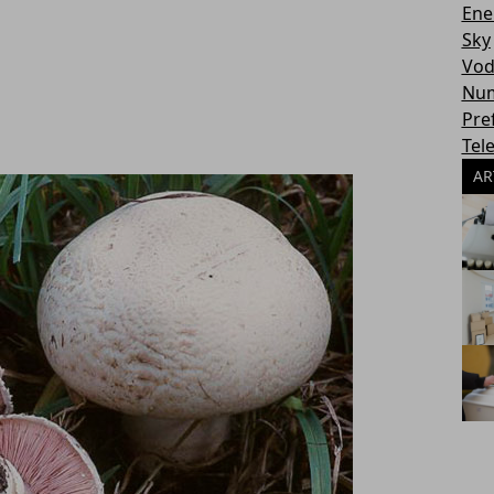
Ene
Sky
Vod
Num
Pref
Tel
AR