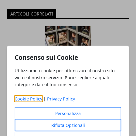
ARTICOLI CORRELATI
Consenso sui Cookie
Utilizziamo i cookie per ottimizzare il nostro sito
web e il nostro servizio. Puoi scegliere a quali
Ondata di telefonata dallo 0681156316:
categorie dare il tuo consenso.
insistenti ma niente truffe in agguato
Cookie Policy
|
Privacy Policy
28/09/2018
Personalizza
Rifiuta Opzionali