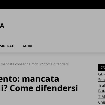
SIDERATE
GUIDE
: mancata consegna mobili? Come difendersi
CA
Gui
ento: mancata
Sen
i? Come difendersi
Tru
Buf
TIM
Chi