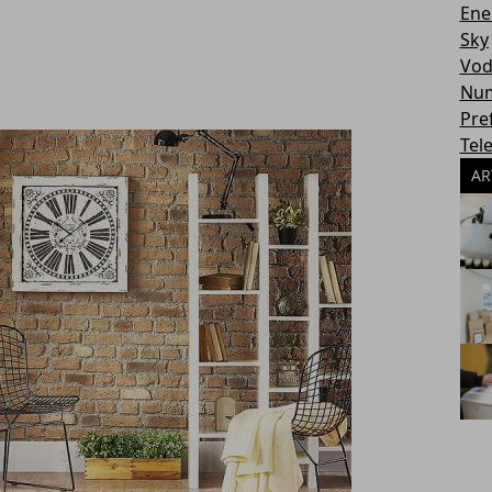
Ene
Sky
Vod
Num
Pref
Tel
AR