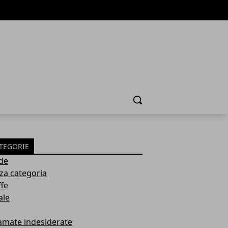
Cerca
TEGORIE
de
za categoria
ffe
ale
amate indesiderate