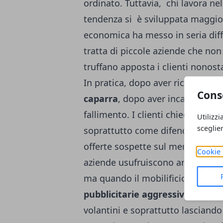
ordinato. Tuttavia, chi lavora ne
tendenza si è sviluppata maggior
economica ha messo in seria diff
tratta di piccole aziende che no
truffano apposta i clienti nonosta
In pratica, dopo aver ricevuto un
Cons
caparra
, dopo aver incassato i so
fallimento. I clienti chiedono a 
Utilizzi
sceglie
soprattutto come difendersi da e
offerte sospette sul mercato. La 
Cookie 
aziende usufruiscono anche di call
ma quando il mobilificio in quest
pubblicitarie aggressive
mediant
volantini e soprattutto lasciando 