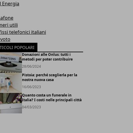
l Energia
afone
eri utili
issi telefonici italiani
evoto
TICOLI POPOLARI
Donazioni alle Onlus: tutti i
metodi per poter contribuire
28/06/2024
Pistoia: perché sceglierla per la
nostra nuova casa
16/06/2023
Quanto costa un funerale in
Italia? I costi nelle principali città
04/03/2023