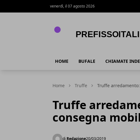
venerdì, il 07 agosto 2026
PrefissoItalia
HOME
BUFALE
CHIAMATE INDE
Home
Truffe
Truffe arredamento
Truffe arredam
consegna mobil
di
Redazione
20/03/2019