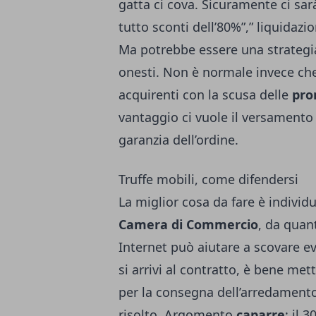
gatta ci cova. Sicuramente ci sar
tutto sconti dell’80%”,” liquidazio
Ma potrebbe essere una strategi
onesti. Non è normale invece che 
acquirenti con la scusa delle
pro
vantaggio ci vuole il versament
garanzia dell’ordine.
Truffe mobili, come difendersi
La miglior cosa da fare è individua
Camera di Commercio
, da quan
Internet può aiutare a scovare ev
si arrivi al contratto, è bene me
per la consegna dell’arredamento: 
risolto. Argomento
caparre
: il 