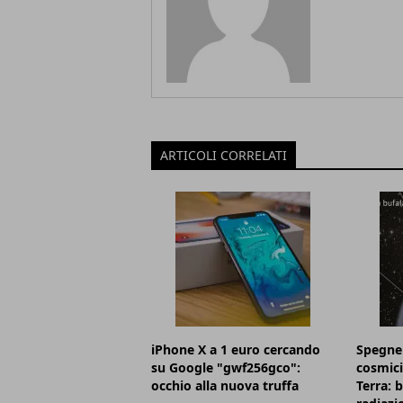
ARTICOLI CORRELATI
iPhone X a 1 euro cercando
Spegner
su Google "gwf256gco":
cosmici
occhio alla nuova truffa
Terra: 