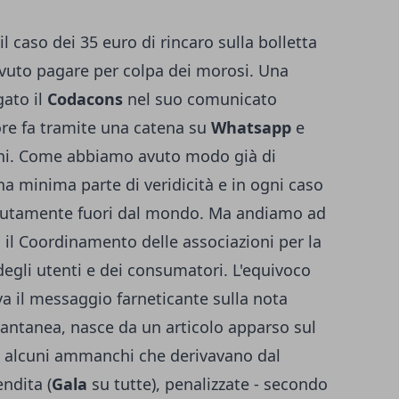
il caso dei
35 euro di rincaro sulla bolletta
ovuto pagare per colpa dei morosi. Una
gato il
Codacons
nel suo comunicato
ore fa tramite una catena su
Whatsapp
e
iani. Come abbiamo avuto modo già di
na minima parte di veridicità e in ogni caso
tamente fuori dal mondo. Ma andiamo ad
o il Coordinamento delle associazioni per la
 degli utenti e dei consumatori. L'equivoco
eva il messaggio farneticante sulla nota
tantanea, nasce da un articolo apparso sul
ti alcuni ammanchi che derivavano dal
endita (
Gala
su tutte), penalizzate - secondo