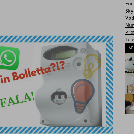
Ene
Sky
Vod
Num
Pref
Tel
AR