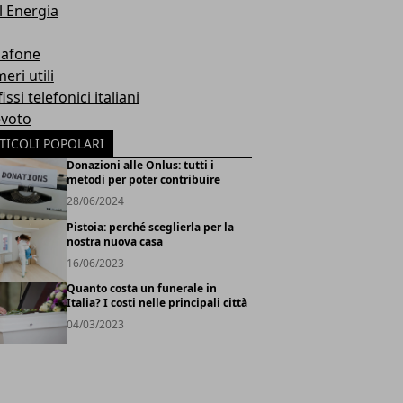
l Energia
afone
eri utili
issi telefonici italiani
evoto
TICOLI POPOLARI
Donazioni alle Onlus: tutti i
metodi per poter contribuire
28/06/2024
Pistoia: perché sceglierla per la
nostra nuova casa
16/06/2023
Quanto costa un funerale in
Italia? I costi nelle principali città
04/03/2023