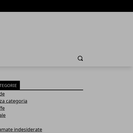
Cerca
TEGORIE
de
za categoria
ffe
ale
amate indesiderate