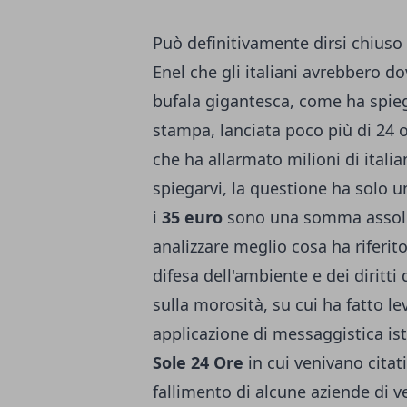
Può definitivamente dirsi chiuso 
Enel
che gli italiani avrebbero d
bufala gigantesca, come ha spie
stampa, lanciata poco più di 24 
che ha allarmato milioni di ital
spiegarvi, la questione ha solo u
i
35 euro
sono una somma assolu
analizzare meglio cosa ha riferit
difesa dell'ambiente e dei diritti
sulla morosità, su cui ha fatto l
applicazione di messaggistica is
Sole 24 Ore
in cui venivano cita
fallimento di alcune aziende di v