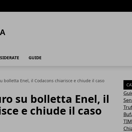
SIDERATE
GUIDE
u bolletta Enel, il Codacons chiarisce e chiude il caso
CA
Gui
ro su bolletta Enel, il
Sen
sce e chiude il caso
Tru
Buf
TIM
Chi