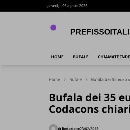
giovedì, il 06 agosto 2026
PrefissoItalia
HOME
BUFALE
CHIAMATE INDE
Home
Bufale
Bufala dei 35 euro s
Bufala dei 35 eu
Codacons chiari
di
Redazione
23/02/2018