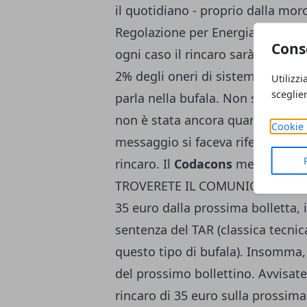
il quotidiano - proprio dalla moros
Regolazione per Energia Reti e A
Cons
ogni caso il rincaro sarà pratica
2% degli oneri di sistema) e as
Utilizzi
sceglie
parla nella bufala. Non solo:
l'A
non è stata ancora quantificata e
Cookie 
messaggio si faceva riferimento 
rincaro. Il
Codacons
mette quindi 
TROVERETE IL COMUNICATO STA
35 euro dalla prossima bolletta, 
sentenza del TAR (classica tecnica 
questo tipo di bufala). Insomma
del prossimo bollettino. Avvisate 
rincaro di 35 euro sulla prossima