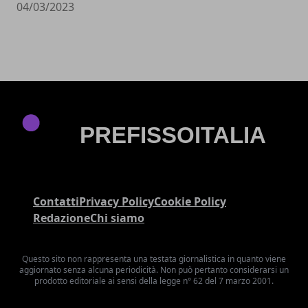
04/03/2023
Contatti
Privacy Policy
Cookie Policy
Redazione
Chi siamo
Questo sito non rappresenta una testata giornalistica in quanto viene
aggiornato senza alcuna periodicità. Non può pertanto considerarsi un
prodotto editoriale ai sensi della legge n° 62 del 7 marzo 2001.