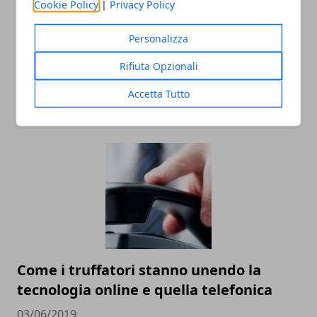
Cookie Policy
|
Privacy Policy
Personalizza
Criptovalute: i comportamenti da
Rifiuta Opzionali
adottare per evitare di incappare in
truffe
Accetta Tutto
30/04/2020
Come i truffatori stanno unendo la
tecnologia online e quella telefonica
03/06/2019